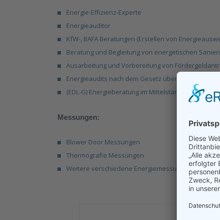
Energie-Effizienz-Experte
Energieauditor
KfW-,
BAFA Beratungen (Erstellen von Energieauswe
Beratung und Begleitung von energetischen Sanie
Ausarbeitung und Vorbereitung von Fördergeldantr
Energieaudits nach dem Gesetz über Energiedienst
(EDL-G) Energieberatung im Mittelstand
Messungen:
Blower Door Messungen
Thermografie Messungen
Weitere verschiedene Energiemessungen