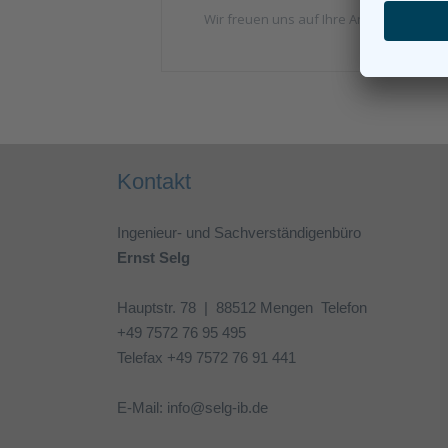
Wir freuen uns auf Ihre Anfrage und d
Kontakt
Ingenieur- und Sachverständigenbüro
Ernst Selg
Hauptstr. 78 | 88512 Mengen Telefon
+49 7572 76 95 495
Telefax +49 7572 76 91 441
E-Mail: info@selg-ib.de