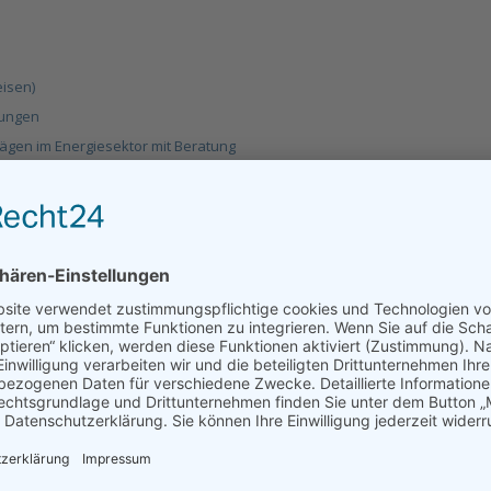
isen)
rungen
ägen im Energiesektor mit Beratung
leistungen